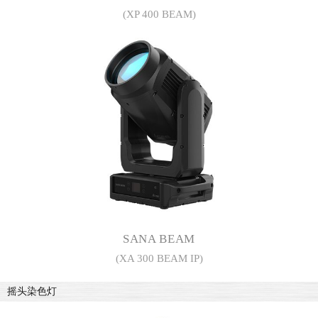
(XP 400 BEAM)
SANA BEAM
(XA 300 BEAM IP)
摇头染色灯