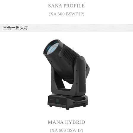
SANA PROFILE
(XA 300 BSWF IP)
三合一摇头灯
MANA HYBRID
(XA 600 BSW IP)