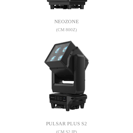
NEOZONE
(CM 800Z)
PULSAR PLUS S2
(CM S2 IP)