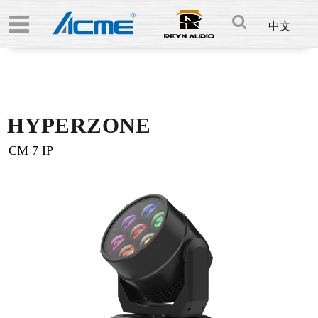
中文
HYPERZONE
CM 7 IP