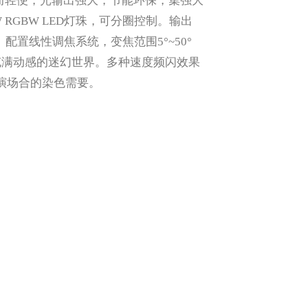
积小而轻便，光输出强大，节能环保，集强大
 RGBW LED灯珠，可分圈控制。输出
x。配置线性调焦系统，变焦范围5°~50°
充满动感的迷幻世界。多种速度频闪效果
表演场合的染色需要。