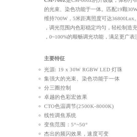
CM-700Z
是CM-600Z的升级版，体
的光束、染色功能于一体。匹配19颗30W
维持700W，5米距离照度可达36800Lu
，调光范围内色彩稳定均匀，轻松制造
，0~100%的顺畅调光功能，满足更广
主要特征
光源: 19 x 30W RGBW LED 灯珠
集强大的光束、染色功能于一体
分三圈控制
卓越的色彩宏效果
CTO色温调节(2500K-8000K)
线性调焦系统
变焦范围：5°~50°
杰出的频闪效果，速度可变