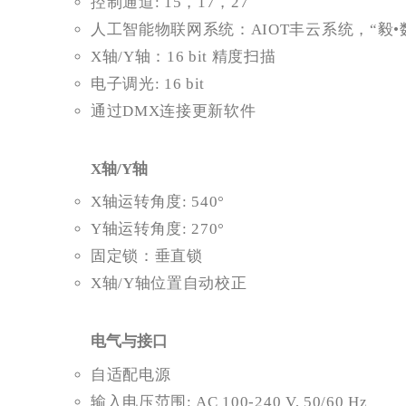
控制通道: 15，17，27
人工智能物联网系统：AIOT丰云系统，“毅•
X轴/Y轴：16 bit 精度扫描
电子调光: 16 bit
通过DMX连接更新软件
X轴/Y轴
X轴运转角度: 540°
Y轴运转角度: 270°
固定锁：垂直锁
X轴/Y轴位置自动校正
电气与接口
自适配电源
输入电压范围: AC 100-240 V, 50/60 Hz