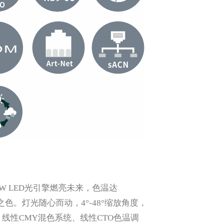
0W LED光引擎燃亮未来，色温达
真实之色。灯光随心而动，4°-48°缩放角度，
界限。线性CMY混色系统、线性CTO色温调