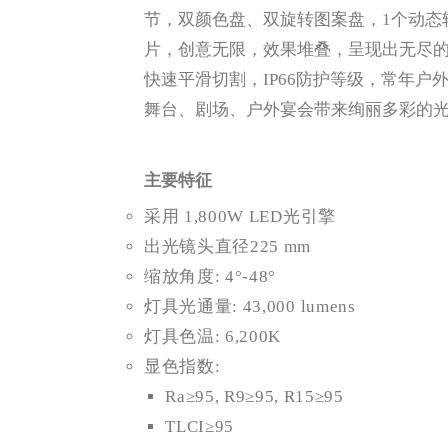
节，双颜色盘、双旋转图案盘，1个动态轮
片，创意无限，效果堆叠，呈现出无尽的
快速平滑切割，IP66防护等级，常年户外使
舞台、剧场、户外宴会带来绚丽多彩的
主要特征
采用 1,800W LED光引擎
出光镜头直径225 mm
缩放角度: 4°-48°
灯具光通量: 43,000 lumens
灯具色温: 6,200K
显色指数:
Ra≥95, R9≥95, R15≥95
TLCI≥95