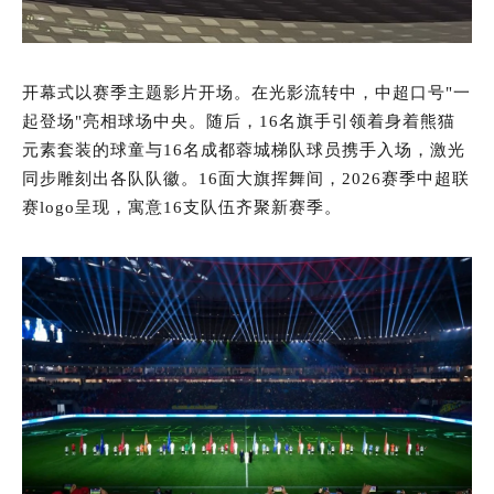
开幕式以赛季主题影片开场。在光影流转中，中超口号"一
起登场"亮相球场中央。随后，16名旗手引领着身着熊猫
元素套装的球童与16名成都蓉城梯队球员携手入场，激光
同步雕刻出各队队徽。16面大旗挥舞间，2026赛季中超联
赛logo呈现，寓意16支队伍齐聚新赛季。