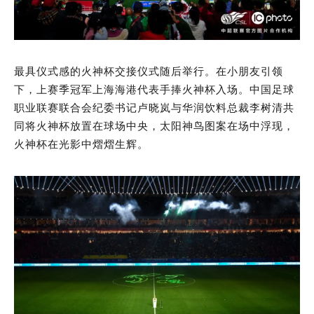
最具仪式感的火神杯交接仪式随后举行。在小朋友引领
下，上赛季冠军上海海港代表手捧火神杯入场。中国足球
职业联赛联合会纪委书记卢晓岚与华润饮料总裁李树清共
同将火神杯放置在球场中央，太阳神鸟图案在场中浮现，
火神杯在光影中熠熠生辉。