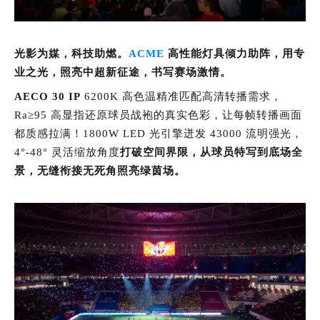
光影为媒，科技助燃。
ACME
高性能灯具倾力助阵，用专
业之光，照亮中超新征途，
书写赛场激情
。
AECO 3
0 IP
6200K 高色温精准匹配高清转播需求，
Ra≥95 高显指还原球员战袍的真实色彩，让每帧转播画面
都质感拉满！1800W LED 光引擎迸发 43000 流明强光，
4°-48° 灵活缩放角度
打破空间界限，从球员特写到底场全
景，无缝衔接无死角照亮绿茵场。