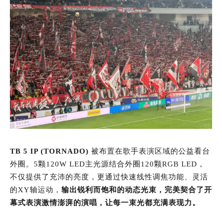
TB 5 IP (TORNADO)
被布置在歌手表演区域的公益看台
外圈。5颗120W LED主光源结合外圈120颗RGB LED，
不仅提供了充沛的亮度，更通过快速线性调焦功能、灵活
的XY轴运动，
输出锐利而饱和的动态光束，完美契合了开
幕式表演激情澎湃的演唱，让每一束光都充满表现力。